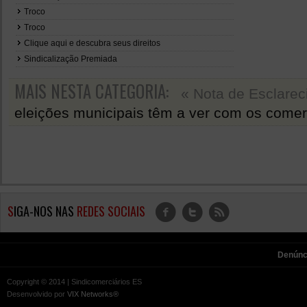
Troco
Troco
Clique aqui e descubra seus direitos
Sindicalização Premiada
MAIS NESTA CATEGORIA:
« Nota de Esclare
eleições municipais têm a ver com os comer
S
IGA-NOS NAS
REDES SOCIAIS
f
t
r
Denúnc
Copyright © 2014 | Sindicomerciários ES
Desenvolvido por
VIX Networks®