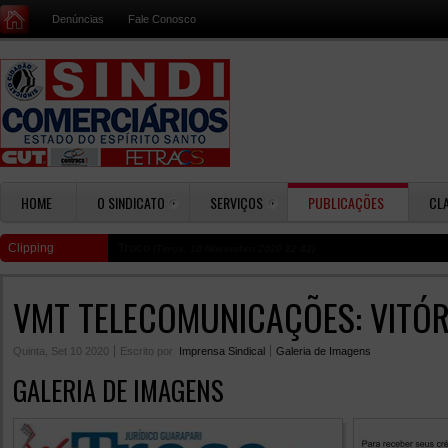
Denúncias
Fale Conosco
HOME
O SINDICATO
SERVIÇOS
PUBLICAÇÕES
CL
Clipping
Troco
(Terça, 10 Novembro 2020 22:42)
VMT TELECOMUNICAÇÕES: VITÓR
Quinta, Set 10 2020
Escrito por
Imprensa Sindical
Galeria de Imagens
GALERIA DE IMAGENS