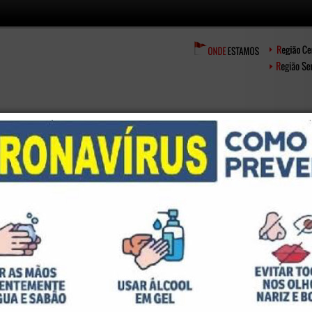
PUBLICAÇÕES
CLASSIFICADOS
GUIA SINDICAL
WEBM
020 22:42)
GICO
al
Imprimir
E-mail