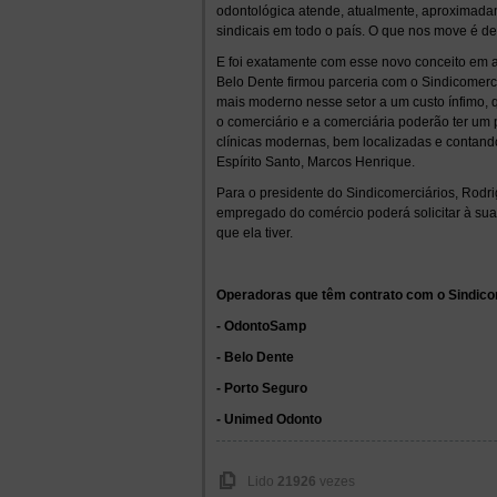
odontológica atende, atualmente, aproximada
sindicais em todo o país. O que nos move é de
E foi exatamente com esse novo conceito em a
Belo Dente firmou parceria com o Sindicomerci
mais moderno nesse setor a um custo ínfimo, qu
o comerciário e a comerciária poderão ter um
clínicas modernas, bem localizadas e contando
Espírito Santo, Marcos Henrique.
Para o presidente do Sindicomerciários, Rodri
empregado do comércio poderá solicitar à su
que ela tiver.
Operadoras que têm contrato com o Sindico
- OdontoSamp
- Belo Dente
- Porto Seguro
- Unimed Odonto
Lido
21926
vezes