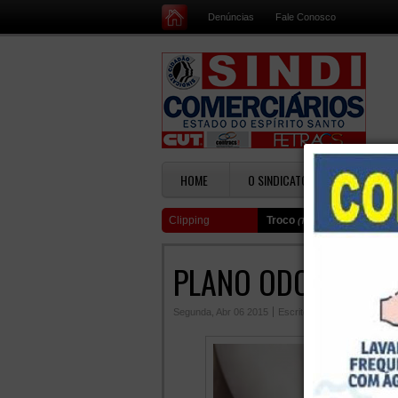
Denúncias
Fale Conosco
HOME
O SINDICATO
SERVIÇOS
Clipping
Troco
(Terça, 10 Novembro 2
PLANO ODONTOLÓ
Segunda, Abr 06 2015
Escrito por
Imprensa Sindic