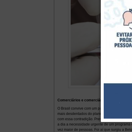
Comerciários e comerciárias têm todos os m
O Brasil convive com um paradoxo. É o país c
mais desdentados do planeta (cerca de 25 milh
com essa contradição. Prestava serviço para 
a dia a necessidade urgente de um programa 
vez maior de pessoas. Foi aí que surgiu a Be