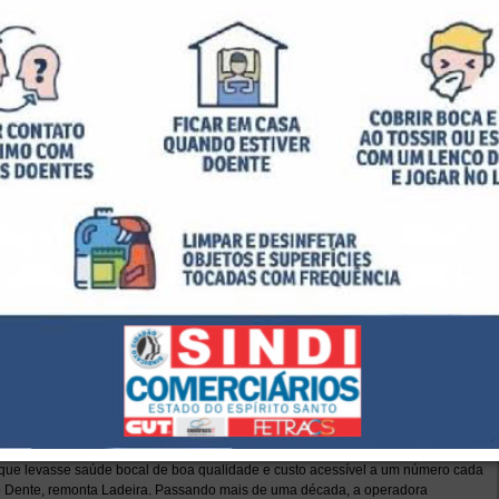
otivos para sorrir. Plano por apenas R$7,82.
om a maior população de dentistas do mundo (em torno de 250 mil) e um dos
ões de brasileiros). Há 13 anos, o dentista Luis Ladeira convivia diariamente
um sindicato de trabalhadores rurais em Minas Gerais e presenciava em seu dia
que levasse saúde bocal de boa qualidade e custo acessível a um número cada
lo Dente, remonta Ladeira. Passando mais de uma década, a operadora