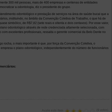
mente 300 mil pessoas, mais de 400 empresas e centenas de entidades
mocratizar a odontologia, diz o presidente do grupo.
tendimento odontológico e prestação de serviços na área de saúde bucal que a
ários, instituindo, no âmbito da Convenção Coletiva de Trabalho, o que há de
ase simbólico, de R$7,82 (sete reais e oitenta e dois centavos). Por esse valor,
 plano odontológico através de rede credenciada altamente selecionada, com
 com excelentes profissionais, ressalta o gerente comercial da Belo Dente no
go rocha, o mais importante é que, por força da Convenção Coletiva, o
a empresa o plano odontológico, independentemente do número de funcionários
merciários:
(9 votos)
Avalie este item