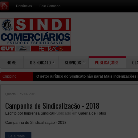
Denúncias
Fale Conosco
HOME
O SINDICATO
SERVIÇOS
PUBLICAÇÕES
CL
Clipping
O setor jurídico do Sindicato não para! Mais indenizaçõe
Quarta, Fev 06 2019
Campanha de Sindicalização - 2018
Escrito por
Imprensa Sindical
Publicado em
Galeria de Fotos
Campanha de Sindicalização - 2018
Leia mais ...