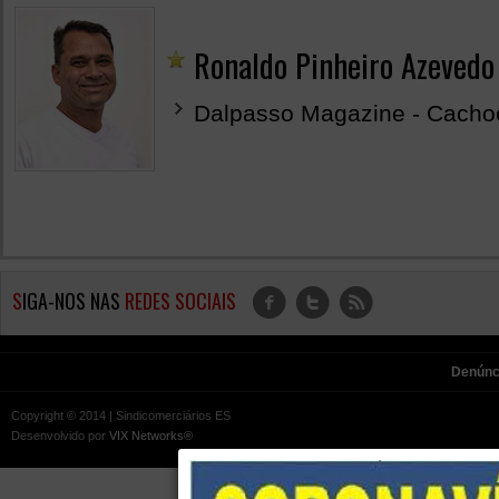
Ronaldo Pinheiro Azevedo
Dalpasso Magazine - Cachoe
S
IGA-NOS NAS
REDES SOCIAIS
f
t
r
Denúnc
Copyright © 2014 | Sindicomerciários ES
Desenvolvido por
VIX Networks®