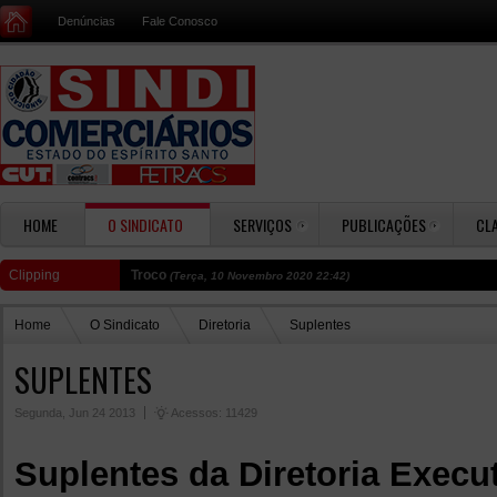
Denúncias
Fale Conosco
HOME
O SINDICATO
SERVIÇOS
PUBLICAÇÕES
CL
Clipping
Troco
(Terça, 10 Novembro 2020 22:42)
Home
O Sindicato
Diretoria
Suplentes
SUPLENTES
Segunda, Jun 24 2013
Acessos: 11429
Suplentes da Diretoria Execu