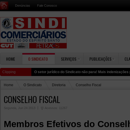
Denúncias
Fale Conosco
HOME
O SINDICATO
SERVIÇOS
PUBLICAÇÕES
CL
Clipping
O setor jurídico do Sindicato não para! Mais indenizaçõe
Home
O Sindicato
Diretoria
Conselho Fiscal
CONSELHO FISCAL
Segunda, Jun 24 2013
Acessos: 11267
Membros Efetivos do Conselh