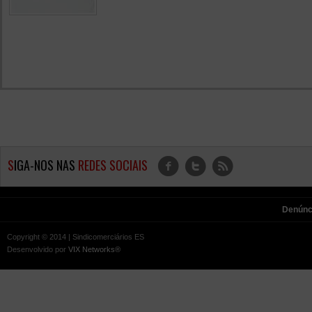
S
IGA-NOS NAS
REDES SOCIAIS
f
t
r
Denúnc
Copyright © 2014 | Sindicomerciários ES
Desenvolvido por
VIX Networks®