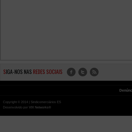
S
IGA-NOS NAS
REDES SOCIAIS
f
t
r
Denúnc
Copyright © 2014 | Sindicomerciários ES
Desenvolvido por
VIX Networks®