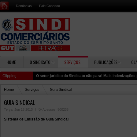
Denúncias
Fale Conosco
HOME
O SINDICATO
SERVIÇOS
PUBLICAÇÕES
CL
Clipping
O setor jurídico do Sindicato não para! Mais indenizaçõe
Home
Serviços
Guia Sindical
GUIA SINDICAL
Terça, Jun 18 2013
Acessos: 800238
Sistema de Emissão de Guia Sindical