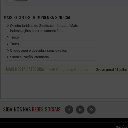
MAIS RECENTES DE IMPRENSA SINDICAL
O setor jurídico do Sindicato não para! Mais
indenizações para os comerciários
Troco
Troco
Clique aqui e descubra seus direitos
Sindicalização Premiada
MAIS NESTA CATEGORIA:
« 9º Congresso Contracs
Greve geral 11 julho
S
IGA-NOS NAS
REDES SOCIAIS
f
t
r
Denúnc