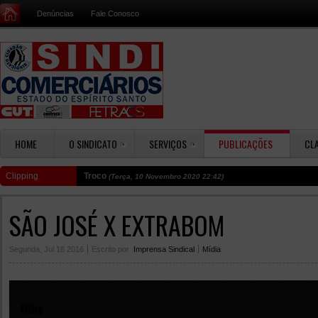
Denúncias
Fale Conosco
HOME
O SINDICATO
SERVIÇOS
PUBLICAÇÕES
CL
Clipping
Troco
(Terça, 10 Novembro 2020 22:42)
SÃO JOSÉ X EXTRABOM
Segunda, Jul 18 2016
Escrito por
Imprensa Sindical
Mídia
Mídia